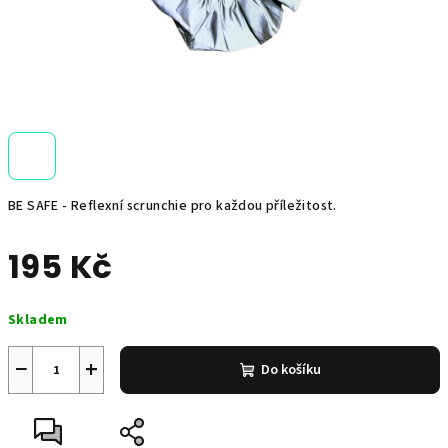
BE SAFE - Reflexní scrunchie pro každou příležitost.
195 Kč
Měrná
Skladem
cena:
−
+
Do košíku