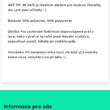
NÁŠ TIP: BE SAFE je ideálním dárkem pro budoucí školačky,
ale i pro paní učitelky :-).
Materiál: 50% polyester, 50% polyuretan
Údržba: Pro zachování funkčnosti doporučujeme prát v
ruce, nebo v pračce na ruční praní. Nesušit v sušičce,
nepoužívat aviváž, bělidla ani změkčovadla.
Poznámka: Při manipulaci lehce šustí, ale když už jí omotáte
kolem vlasů, neslyšíte ji ani při běhu :-).
Z
á
p
Informace pro vás