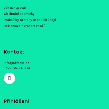
a
Jak nakupovat
t
Obchodní podmínky
í
Podmínky ochrany osobních údajů
Reklamace / Vrácení zboží
Kontakt
info
@
offnout.cz
+420 702 947 313
Přihlášení