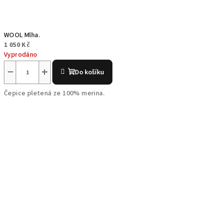
WOOL Mlha.
1 050 Kč
Vyprodáno
−
+
Do košíku
Čepice pletená ze 100% merina.