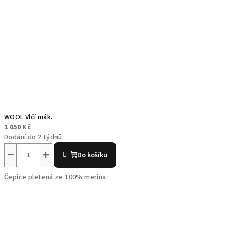
WOOL Vlčí mák.
1 050 Kč
Dodání do 2 týdnů
−
+
Do košíku
Čepice pletená ze 100% merina.