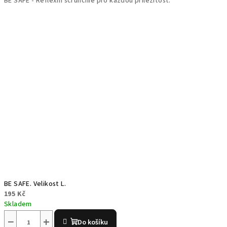
BE SAFE - Reflexní scrunchie pro každou příležitost.
BE SAFE. Velikost L.
195 Kč
Skladem
−
+
Do košíku