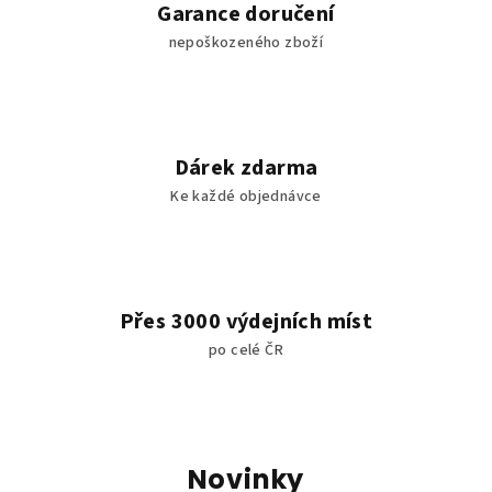
Garance doručení
j
nepoškozeného zboží
t
e
Dárek zdarma
Ke každé objednávce
Přes 3000 výdejních míst
po celé ČR
Novinky