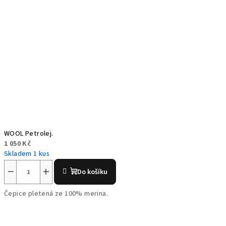
WOOL Petrolej.
1 050 Kč
Skladem 1 kus
−
+
Do košíku
Čepice pletená ze 100% merina.