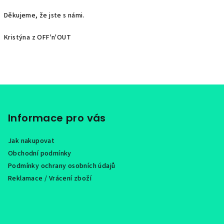
Děkujeme, že jste s námi.
Kristýna z OFF'n'OUT
Z
á
p
Informace pro vás
a
Jak nakupovat
t
Obchodní podmínky
í
Podmínky ochrany osobních údajů
Reklamace / Vrácení zboží