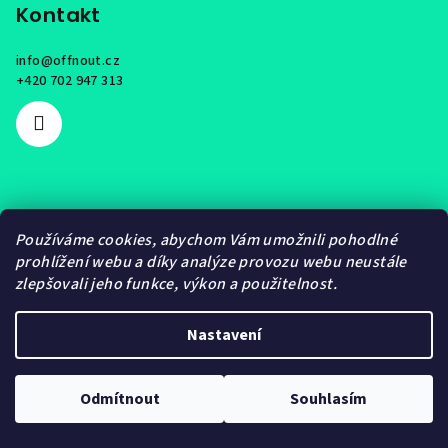
Kontakt
info
@
offnout.cz
+420 702 947 313
Přihlášení
Používáme cookies, abychom Vám umožnili pohodlné
prohlížení webu a díky analýze provozu webu neustále
E-mail
zlepšovali jeho funkce, výkon a použitelnost.
Heslo
Nastavení
Přihlásit se
Odmítnout
Souhlasím
Nová registrace
Zapomenuté heslo