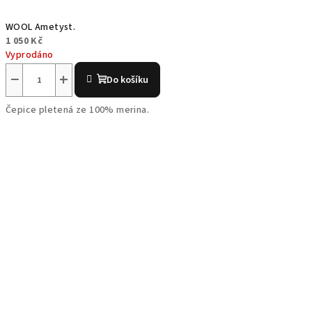
WOOL Ametyst.
1 050 Kč
Vyprodáno
−
+
Do košíku
Čepice pletená ze 100% merina.