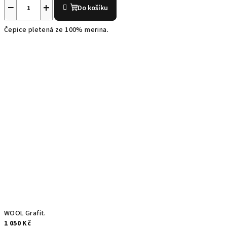
−
+
Do košíku
Čepice pletená ze 100% merina.
WOOL Grafit.
1 050 Kč