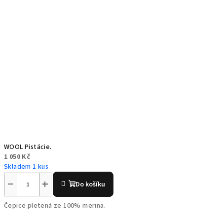
WOOL Pistácie.
1 050 Kč
Skladem 1 kus
−
+
Do košíku
Čepice pletená ze 100% merina.