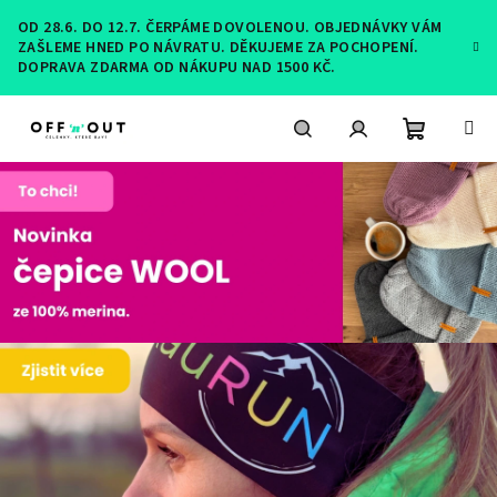
Přejít
OD 28.6. DO 12.7. ČERPÁME DOVOLENOU. OBJEDNÁVKY VÁM
na
ZAŠLEME HNED PO NÁVRATU. DĚKUJEME ZA POCHOPENÍ.
obsah
DOPRAVA ZDARMA OD NÁKUPU NAD 1500 KČ.
Nákupní
Hledat
Přihlášení
košík