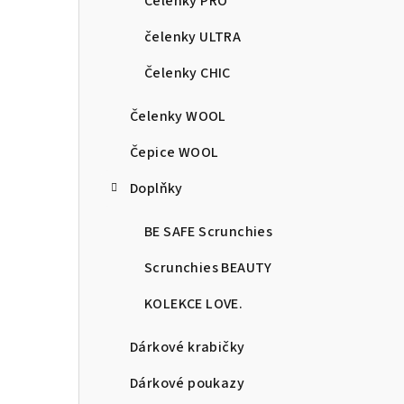
r
Čelenky PRO
a
čelenky ULTRA
n
Čelenky CHIC
n
Čelenky WOOL
í
Čepice WOOL
p
Doplňky
a
BE SAFE Scrunchies
n
Scrunchies BEAUTY
e
KOLEKCE LOVE.
l
Dárkové krabičky
Dárkové poukazy