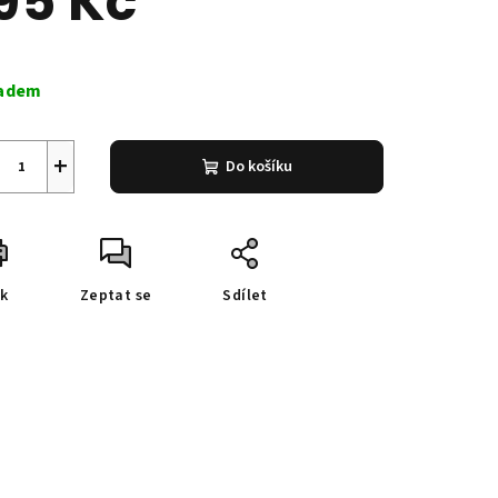
95 Kč
ná
a:
adem
+
Do košíku
sk
Zeptat se
Sdílet