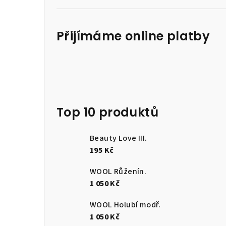
Přijímáme online platby
Top 10 produktů
Beauty Love III.
195 Kč
WOOL Růženín.
1 050 Kč
WOOL Holubí modř.
1 050 Kč