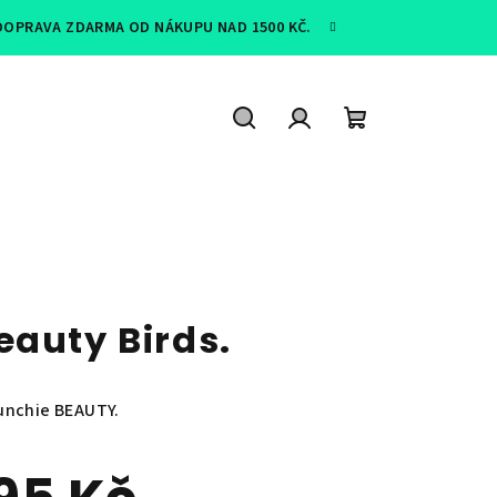
 DOPRAVA ZDARMA OD NÁKUPU NAD 1500 KČ.
Hledat
Přihlášení
Nákupní
košík
eauty Birds.
unchie BEAUTY.