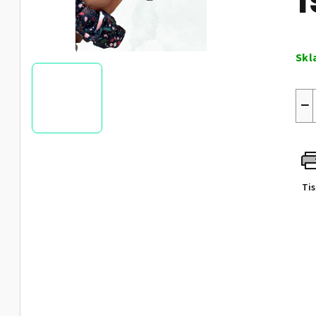
1
Měr
cen
Skl
−
Ti