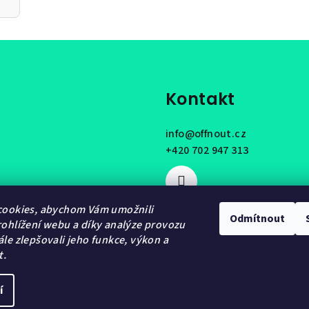
Kontakt
info
@
offnout.cz
+420 702 947 313
cookies, abychom Vám umožnili
Odmítnout
ohlížení webu a díky analýze provozu
le zlepšovali jeho funkce, výkon a
t.
í
Copyright 2026
OF