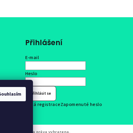
Přihlášení
E-mail
Heslo
Přihlásit se
Souhlasím
Nová registrace
Zapomenuté heslo
F'n'OUT
. Všechna práva vyhrazena.