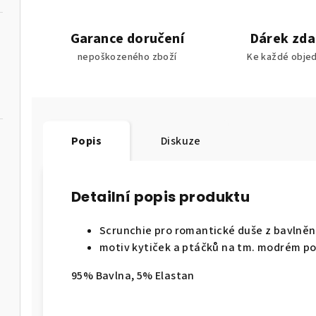
Garance doručení
Dárek zd
nepoškozeného zboží
Ke každé obje
Popis
Diskuze
Detailní popis produktu
Scrunchie pro romantické duše z bavlně
motiv kytiček a ptáčků na tm. modrém p
95% Bavlna, 5% Elastan