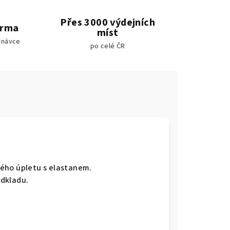
Přes 3000 výdejních
arma
míst
dnávce
po celé ČR
ného úpletu s elastanem.
odkladu.