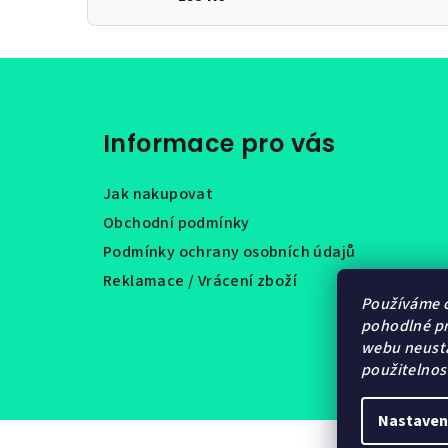
Z
á
Informace pro vás
p
a
Jak nakupovat
t
Obchodní podmínky
Podmínky ochrany osobních údajů
í
Reklamace / Vrácení zboží
Používáme 
pohodlné pr
webu neustá
použitelnos
Nastaven