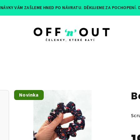
EDNÁVKY VÁM ZAŠLEME HNED PO NÁVRATU. DĚKUJEME ZA POCHOPENÍ.
.
B
Novinka
Scr