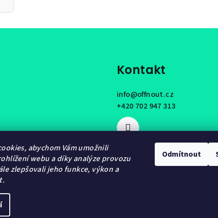
Kontakt
info
@
offnout.cz
+420 702 947 313
cookies, abychom Vám umožnili
Odmítnout
ohlížení webu a díky analýze provozu
le zlepšovali jeho funkce, výkon a
t.
í
Copyright 2026
OF