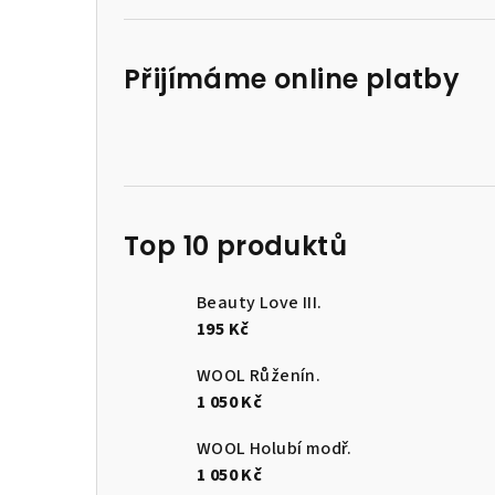
Přijímáme online platby
Top 10 produktů
Beauty Love III.
195 Kč
WOOL Růženín.
1 050 Kč
WOOL Holubí modř.
1 050 Kč