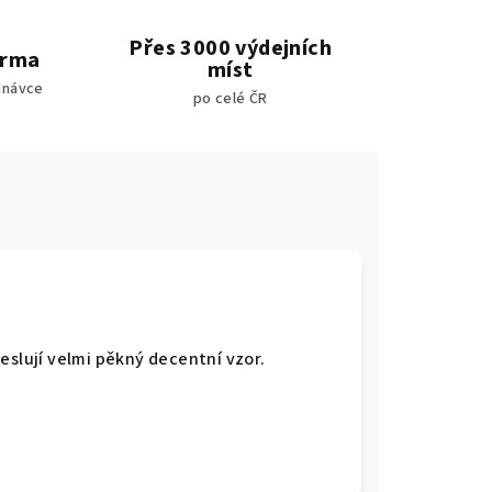
Přes 3000 výdejních
arma
míst
dnávce
po celé ČR
eslují velmi pěkný decentní vzor.