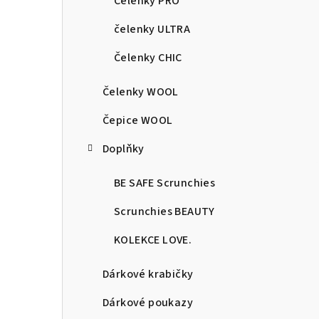
r
Čelenky PRO
a
čelenky ULTRA
n
Čelenky CHIC
n
Čelenky WOOL
í
Čepice WOOL
p
Doplňky
a
BE SAFE Scrunchies
n
Scrunchies BEAUTY
e
KOLEKCE LOVE.
l
Dárkové krabičky
Dárkové poukazy