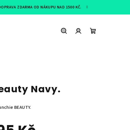
 DOPRAVA ZDARMA OD NÁKUPU NAD 1500 KČ.
Hledat
Přihlášení
Nákupní
košík
eauty Navy.
unchie BEAUTY.