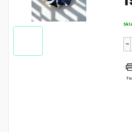
1
Měr
cen
Skl
−
Ti