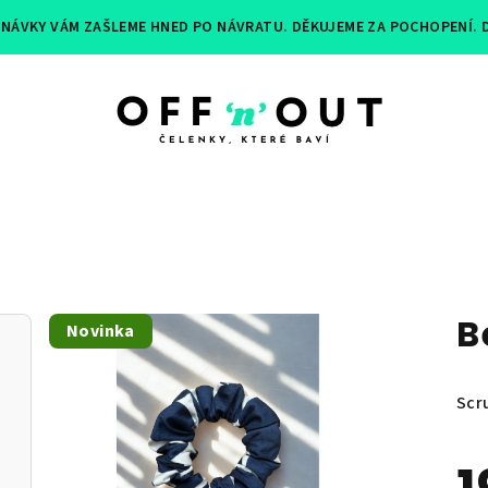
EDNÁVKY VÁM ZAŠLEME HNED PO NÁVRATU. DĚKUJEME ZA POCHOPENÍ.
B
Novinka
Scr