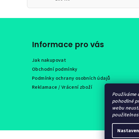
Z
á
Informace pro vás
p
a
Jak nakupovat
t
Obchodní podmínky
Podmínky ochrany osobních údajů
í
Reklamace / Vrácení zboží
Používáme 
pohodlné pr
webu neustá
použitelnos
Nastaven