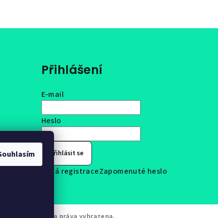
Přihlášení
E-mail
Heslo
Přihlásit se
Souhlasím
Nová registrace
Zapomenuté heslo
F'n'OUT
. Všechna práva vyhrazena.