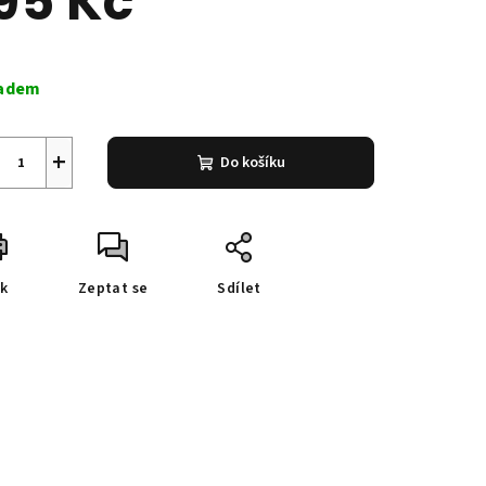
95 Kč
ná
a:
adem
+
Do košíku
sk
Zeptat se
Sdílet