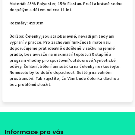
Materiál: 85% Polyester, 15% Elastan. Pruží a krásně sedne
dospělým a dětem od cca 11 let.
Rozměry: 49x9cm
Údržba: Čelenky jsou stálobarevné, nevadí jim tedy ani
vyprání v pračce. Pro zachování funkčnosti materiálu
doporučujeme prát ideálně odděleně v sáčku na jemné
prádlo, bez aviváže na maximální teplotu 30 stupňů a
program vhodný pro sportovní/outdoorové/syntetické
oděvy. Žehlení, bělení ani sušičku na čelenky nezkoušejte.
Nemuselo by to dobře dopadnout. Suště ji na volném
prostranství. Tak zajistíte, že Vám bude čelenka dlouho a
bez problémů sloužit.
Z
á
p
Informace pro vás