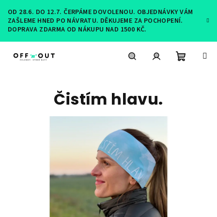
Přejít
OD 28.6. DO 12.7. ČERPÁME DOVOLENOU. OBJEDNÁVKY VÁM
na
ZAŠLEME HNED PO NÁVRATU. DĚKUJEME ZA POCHOPENÍ.
obsah
DOPRAVA ZDARMA OD NÁKUPU NAD 1500 KČ.
Nákupní
Hledat
Přihlášení
Čistím hlavu.
košík