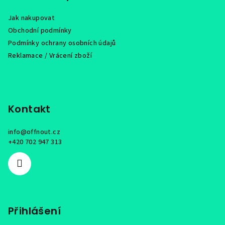
a
Jak nakupovat
t
Obchodní podmínky
í
Podmínky ochrany osobních údajů
Reklamace / Vrácení zboží
Kontakt
info
@
offnout.cz
+420 702 947 313
Přihlášení