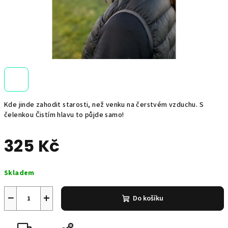
Kde jinde zahodit starosti, než venku na čerstvém vzduchu. S
čelenkou Čistím hlavu to půjde samo!
325 Kč
Měrná
Skladem
cena:
−
+
Do košíku