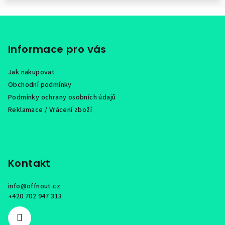
Z
á
p
Informace pro vás
a
Jak nakupovat
t
Obchodní podmínky
í
Podmínky ochrany osobních údajů
Reklamace / Vrácení zboží
Kontakt
info
@
offnout.cz
+420 702 947 313