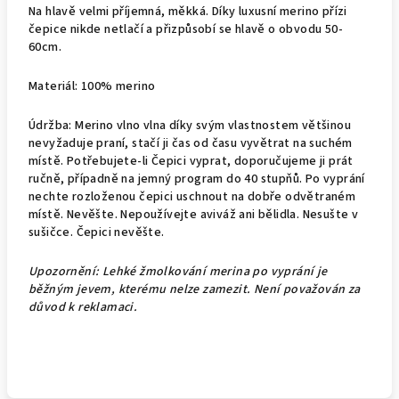
Na hlavě velmi příjemná, měkká. Díky luxusní merino přízi
čepice nikde netlačí a přizpůsobí se hlavě o obvodu 50-
60cm.
Materiál: 100% merino
Údržba: Merino vlno vlna díky svým vlastnostem většinou
nevyžaduje praní, stačí ji čas od času vyvětrat na suchém
místě. Potřebujete-li Čepici vyprat, doporučujeme ji prát
ručně, případně na jemný program do 40 stupňů. Po vyprání
nechte rozloženou čepici uschnout na dobře odvětraném
místě. Nevěšte. Nepoužívejte aviváž ani bělidla. Nesušte v
sušičce. Čepici nevěšte.
Upozornění: Lehké žmolkování merina po vyprání je
běžným jevem, kterému nelze zamezit. Není považován za
důvod k reklamaci.