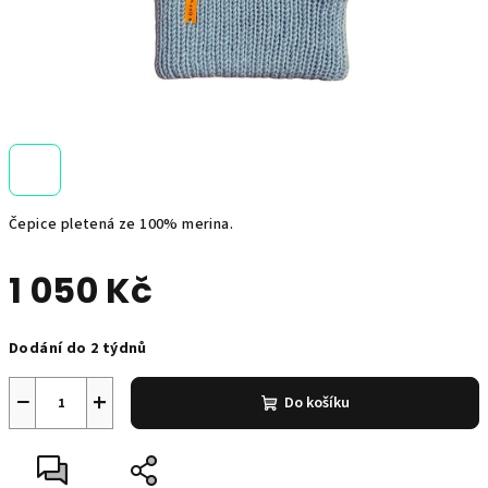
Čepice pletená ze 100% merina.
1 050 Kč
Měrná
Dodání do 2 týdnů
cena:
−
+
Do košíku