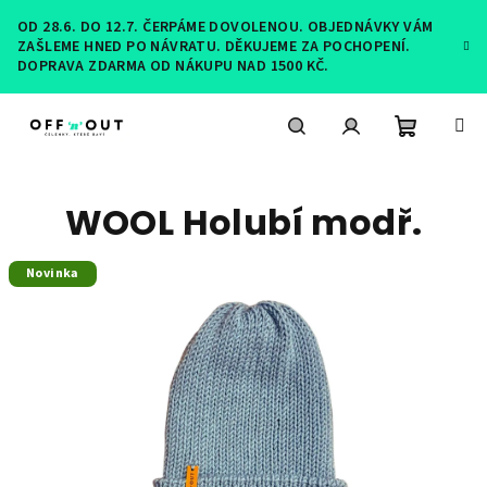
Přejít
OD 28.6. DO 12.7. ČERPÁME DOVOLENOU. OBJEDNÁVKY VÁM
na
ZAŠLEME HNED PO NÁVRATU. DĚKUJEME ZA POCHOPENÍ.
obsah
DOPRAVA ZDARMA OD NÁKUPU NAD 1500 KČ.
Nákupní
Hledat
Přihlášení
WOOL Holubí modř.
košík
Novinka