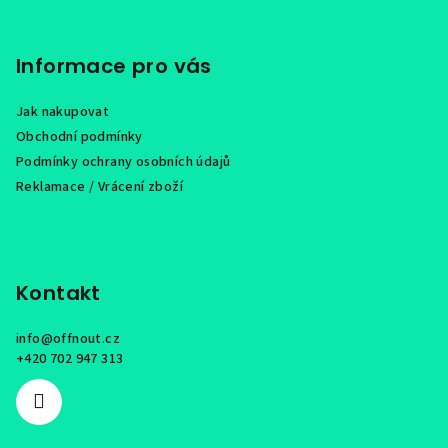
Z
á
p
Informace pro vás
a
Jak nakupovat
t
Obchodní podmínky
í
Podmínky ochrany osobních údajů
Reklamace / Vrácení zboží
Kontakt
info
@
offnout.cz
+420 702 947 313