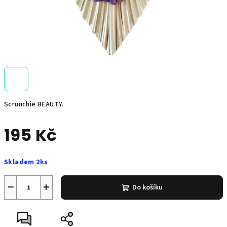
Scrunchie BEAUTY.
195 Kč
Měrná
Skladem 2ks
cena:
−
+
Do košíku