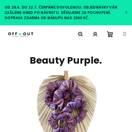
Přejít
OD 28.6. DO 12.7. ČERPÁME DOVOLENOU. OBJEDNÁVKY VÁM
na
ZAŠLEME HNED PO NÁVRATU. DĚKUJEME ZA POCHOPENÍ.
obsah
DOPRAVA ZDARMA OD NÁKUPU NAD 1500 KČ.
Nákupní
Hledat
Přihlášení
Beauty Purple.
košík